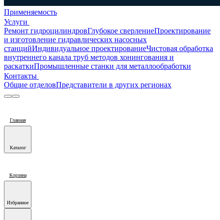
Применяемость
Услуги
Ремонт гидроцилиндров
Глубокое сверление
Проектирование
и изготовление гидравлических насосных
станций
Индивидуальное проектирование
Чистовая обработка
внутреннего канала труб методов хонингования и
раскатки
Промышленные станки для металлообработки
Контакты
Общие отделов
Представители в других регионах
Главная
Каталог
Корзина
Избранное