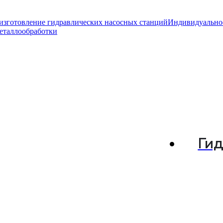
изготовление гидравлических насосных станций
Индивидуально
еталлообработки
Ги