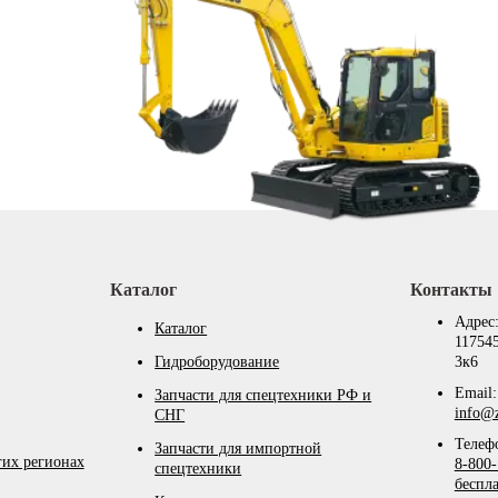
Каталог
Контакты
Адрес
Каталог
117545
Гидроборудование
3к6
Email:
Запчасти для спецтехники РФ и
info@z
СНГ
Телеф
Запчасти для импортной
гих регионах
8-800-
спецтехники
беспл