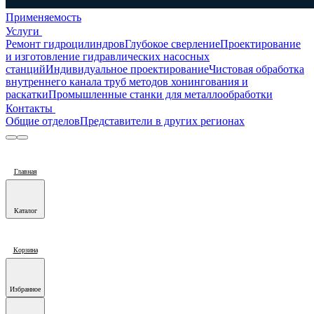
Применяемость
Услуги
Ремонт гидроцилиндров
Глубокое сверление
Проектирование
и изготовление гидравлических насосных
станций
Индивидуальное проектирование
Чистовая обработка
внутреннего канала труб методов хонингования и
раскатки
Промышленные станки для металлообработки
Контакты
Общие отделов
Представители в других регионах
Главная
Каталог
Корзина
Избранное