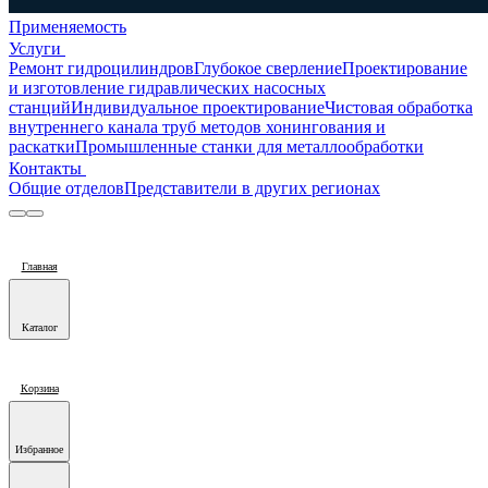
Применяемость
Услуги
Ремонт гидроцилиндров
Глубокое сверление
Проектирование
и изготовление гидравлических насосных
станций
Индивидуальное проектирование
Чистовая обработка
внутреннего канала труб методов хонингования и
раскатки
Промышленные станки для металлообработки
Контакты
Общие отделов
Представители в других регионах
Главная
Каталог
Корзина
Избранное