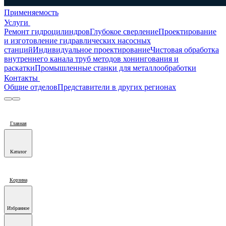
Применяемость
Услуги
Ремонт гидроцилиндров
Глубокое сверление
Проектирование
и изготовление гидравлических насосных
станций
Индивидуальное проектирование
Чистовая обработка
внутреннего канала труб методов хонингования и
раскатки
Промышленные станки для металлообработки
Контакты
Общие отделов
Представители в других регионах
Главная
Каталог
Корзина
Избранное